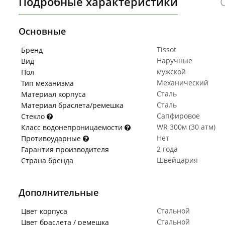
Подробные характеристики
Основные
Tissot
Бренд
Наручные
Вид
мужской
Пол
Механический
Тип механизма
Сталь
Материал корпуса
Сталь
Материал браслета/ремешка
Сапфировое
Стекло
WR 300м (30 атм)
Класс водонепроницаемости
Нет
Противоударные
2 года
Гарантия производителя
Швейцария
Страна бренда
Дополнительные
Стальной
Цвет корпуса
Стальной
Цвет браслета / ремешка