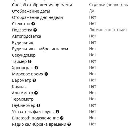
Стрелки (аналогов
Способ отображения времени
Да
Отображение даты
Нет
Отображение дня недели
Нет
Скелетон
Люминесцентные с
Подсветка
Нет
Автоподсветка
Нет
Будильник
Нет
Будильник с вибросигналом
Нет
Секундомер
Нет
Таймер
Нет
Хронограф
Нет
Мировое время
Нет
Барометр
Нет
Компас
Нет
Альтиметр
Нет
Термометр
Нет
Глубиномер
Нет
Указатель фазы луны
Нет
Bluetooth подключение
Нет
Радио калибровка времени