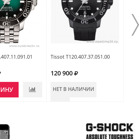
.407.11.091.01
Tissot T120.407.37.051.00
Tiss
120 900
109
ЗИНУ
НЕТ В НАЛИЧИИ
В