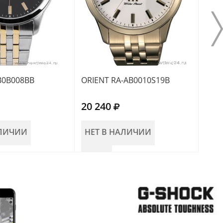
B0B008BB
ORIENT RA-AB0010S19B
ORIE
20 240
17 
АЛИЧИИ
НЕТ В НАЛИЧИИ
НЕ