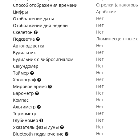
Стрелки (аналогов
Способ отображения времени
Арабские
Цифры
Нет
Отображение даты
Нет
Отображение дня недели
Нет
Скелетон
Люминесцентные с
Подсветка
Нет
Автоподсветка
Нет
Будильник
Нет
Будильник с вибросигналом
Нет
Секундомер
Нет
Таймер
Нет
Хронограф
Нет
Мировое время
Нет
Барометр
Нет
Компас
Нет
Альтиметр
Нет
Термометр
Нет
Глубиномер
Нет
Указатель фазы луны
Нет
Bluetooth подключение