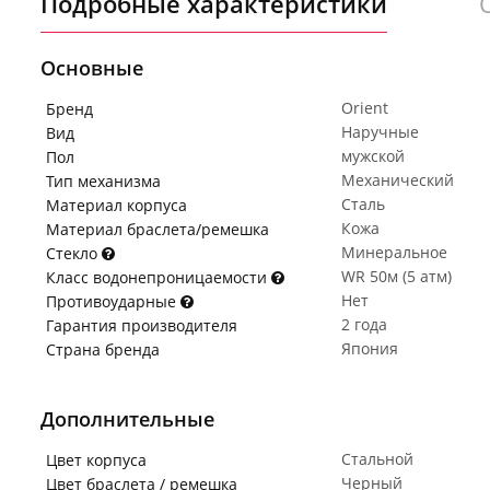
Подробные характеристики
Основные
Orient
Бренд
Наручные
Вид
мужской
Пол
Механический
Тип механизма
Сталь
Материал корпуса
Кожа
Материал браслета/ремешка
Минеральное
Стекло
WR 50м (5 атм)
Класс водонепроницаемости
Нет
Противоударные
2 года
Гарантия производителя
Япония
Страна бренда
Дополнительные
Стальной
Цвет корпуса
Черный
Цвет браслета / ремешка