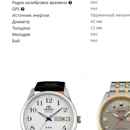
Нет
Радио калибровка времени
Нет
GPS
Пружинный механ
Источник энергии
42 мм
Диаметр
12 мм
Толщина
Нет
Мелодия
Нет
Бой