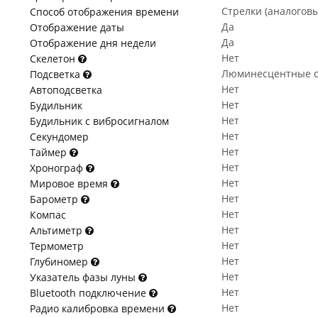
Стрелки (аналогов
Способ отображения времени
Да
Отображение даты
Да
Отображение дня недели
Нет
Скелетон
Люминесцентные с
Подсветка
Нет
Автоподсветка
Нет
Будильник
Нет
Будильник с вибросигналом
Нет
Секундомер
Нет
Таймер
Нет
Хронограф
Нет
Мировое время
Нет
Барометр
Нет
Компас
Нет
Альтиметр
Нет
Термометр
Нет
Глубиномер
Нет
Указатель фазы луны
Нет
Bluetooth подключение
Нет
Радио калибровка времени