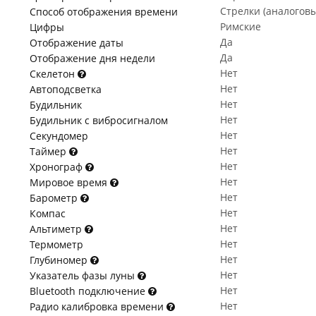
Стрелки (аналогов
Способ отображения времени
Римские
Цифры
Да
Отображение даты
Да
Отображение дня недели
Нет
Скелетон
Нет
Автоподсветка
Нет
Будильник
Нет
Будильник с вибросигналом
Нет
Секундомер
Нет
Таймер
Нет
Хронограф
Нет
Мировое время
Нет
Барометр
Нет
Компас
Нет
Альтиметр
Нет
Термометр
Нет
Глубиномер
Нет
Указатель фазы луны
Нет
Bluetooth подключение
Нет
Радио калибровка времени