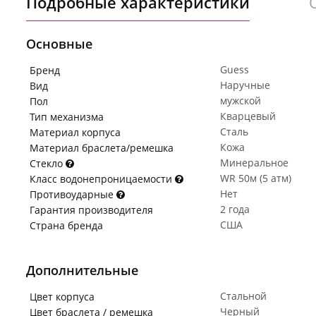
Подробные характеристики
Основные
Guess
Бренд
Наручные
Вид
мужской
Пол
Кварцевый
Тип механизма
Сталь
Материал корпуса
Кожа
Материал браслета/ремешка
Минеральное
Стекло
WR 50м (5 атм)
Класс водонепроницаемости
Нет
Противоударные
2 года
Гарантия производителя
США
Страна бренда
Дополнительные
Стальной
Цвет корпуса
Черный
Цвет браслета / ремешка