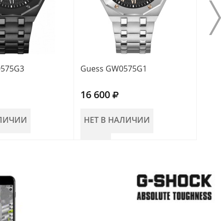
0575G3
Guess GW0575G1
Gue
16 600
15 
АЛИЧИИ
НЕТ В НАЛИЧИИ
НЕ