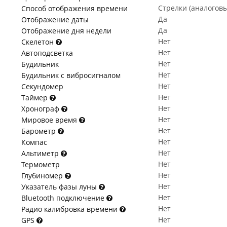
Стрелки (аналогов
Способ отображения времени
Да
Отображение даты
Да
Отображение дня недели
Нет
Скелетон
Нет
Автоподсветка
Нет
Будильник
Нет
Будильник с вибросигналом
Нет
Секундомер
Нет
Таймер
Нет
Хронограф
Нет
Мировое время
Нет
Барометр
Нет
Компас
Нет
Альтиметр
Нет
Термометр
Нет
Глубиномер
Нет
Указатель фазы луны
Нет
Bluetooth подключение
Нет
Радио калибровка времени
Нет
GPS