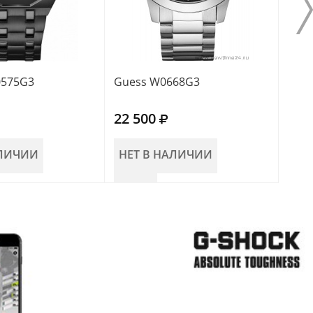
0575G3
Guess W0668G3
Gue
22 500
19 
АЛИЧИИ
НЕТ В НАЛИЧИИ
НЕ