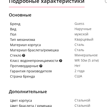
Подробные характеристики
Основные
Guess
Бренд
Наручные
Вид
мужской
Пол
Кварцевый
Тип механизма
Сталь
Материал корпуса
Сталь
Материал браслета/ремешка
Минеральное
Стекло
WR 50м (5 атм)
Класс водонепроницаемости
Нет
Противоударные
2 года
Гарантия производителя
США
Страна бренда
Дополнительные
Стальной
Цвет корпуса
Стальной
Цвет браслета / ремешка