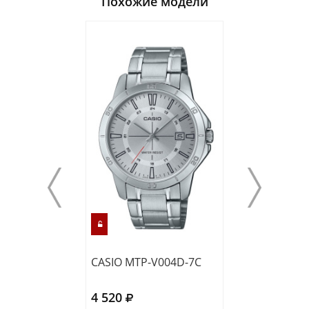
Похожие модели
CASIO MTP-V004D-7C
CASIO A168WA-
4 520
4 380