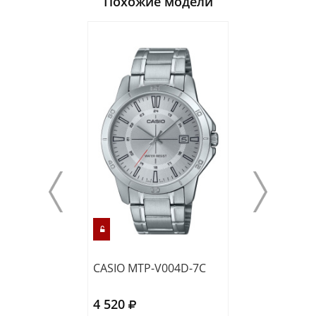
Похожие модели
CASIO MTP-V004D-7C
CASIO A168WA-
4 520
4 380