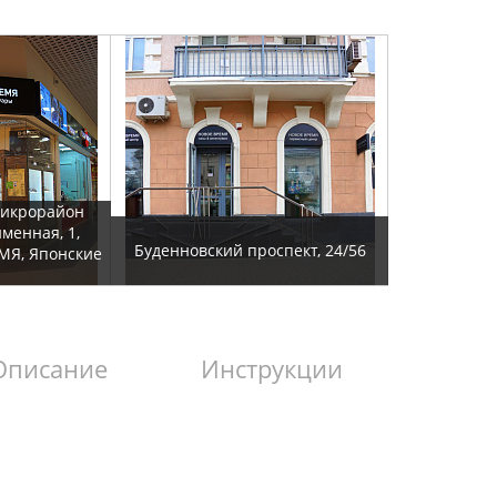
микрорайон
йменная, 1,
Буденновский проспект, 24/56
МЯ, Японские
Описание
Инструкции