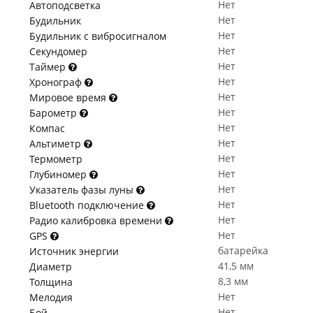
Нет
Автоподсветка
Нет
Будильник
Нет
Будильник с вибросигналом
Нет
Секундомер
Нет
Таймер
Нет
Хронограф
Нет
Мировое время
Нет
Барометр
Нет
Компас
Нет
Альтиметр
Нет
Термометр
Нет
Глубиномер
Нет
Указатель фазы луны
Нет
Bluetooth подключение
Нет
Радио калибровка времени
Нет
GPS
батарейка
Источник энергии
41,5 мм
Диаметр
8,3 мм
Толщина
Нет
Мелодия
Нет
Бой