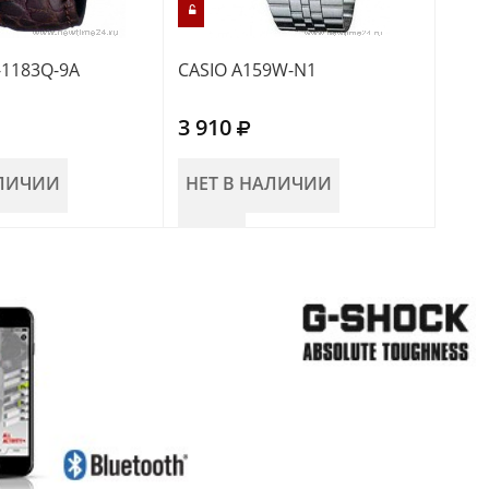
-1183Q-9A
CASIO A159W-N1
CASI
3 910
3 3
АЛИЧИИ
НЕТ В НАЛИЧИИ
В