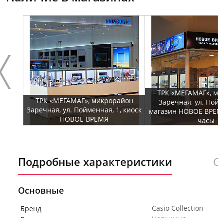
ТРК «МЕГАМАГ», 
ТРК «МЕГАМАГ», микрорайон
Заречная, ул. По
Заречная, ул. Пойменная, 1, киоск
магазин НОВОЕ ВРЕ
НОВОЕ ВРЕМЯ
часы
Подробные характеристики
Основные
Casio Collection
Бренд