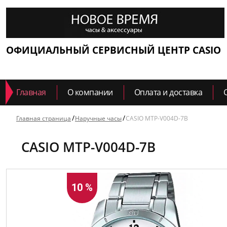
ОФИЦИАЛЬНЫЙ СЕРВИСНЫЙ ЦЕНТР CASIO
Главная
О компании
Оплата и доставка
Главная страница
Наручные часы
CASIO MTP-V004D-7B
CASIO MTP-V004D-7B
10 %