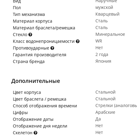
Наручные
Вид
мужской
Пол
Кварцевый
Тип механизма
Сталь
Материал корпуса
Сталь
Материал браслета/ремешка
Минеральное
Стекло
WR
Класс водонепроницаемости
Нет
Противоударные
2 года
Гарантия производителя
Япония
Страна бренда
Дополнительные
Стальной
Цвет корпуса
Стальной
Цвет браслета / ремешка
Стрелки (аналогов
Способ отображения времени
Арабские
Цифры
Да
Отображение даты
Нет
Отображение дня недели
Нет
Скелетон