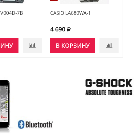
-V004D-7B
CASIO LA680WA-1
CASI
4 690
3 6
ЗИНУ
В КОРЗИНУ
НЕ