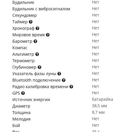
Нет
Будильник
Нет
Будильник с вибросигналом
Нет
Секундомер
Нет
Таймер
Нет
Хронограф
Нет
Мировое время
Нет
Барометр
Нет
Компас
Нет
Альтиметр
Нет
Термометр
Нет
Глубиномер
Нет
Указатель фазы луны
Нет
Bluetooth подключение
Нет
Радио калибровка времени
Нет
GPS
батарейка
Источник энергии
38,5 мм
Диаметр
8,7 мм
Толщина
Нет
Мелодия
Нет
Бой
45 г
Вес