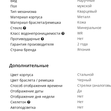
Наручные
Вид
мужской
Пол
Кварцевый
Тип механизма
Металл
Материал корпуса
Кожа
Материал браслета/ремешка
Минеральное
Стекло
WR
Класс водонепроницаемости
Нет
Противоударные
2 года
Гарантия производителя
Япония
Страна бренда
Дополнительные
Стальной
Цвет корпуса
Черный
Цвет браслета / ремешка
Стрелки (аналогов
Способ отображения времени
Да
Отображение даты
Нет
Отображение дня недели
Нет
Скелетон
Нет
Автоподсветка