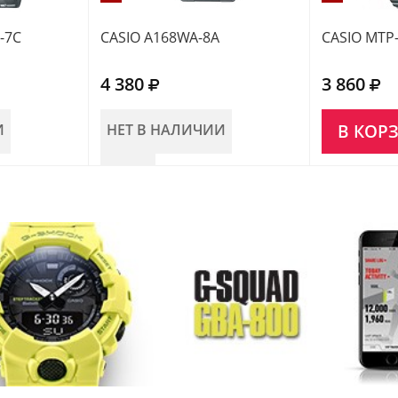
-7C
CASIO A168WA-8A
CASIO MTP
4 380
3 860
И
НЕТ В НАЛИЧИИ
В КОР