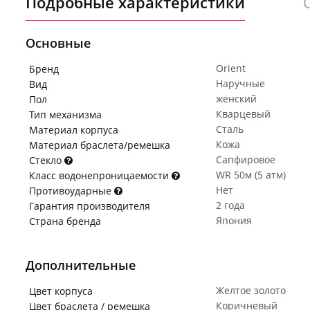
Подробные характеристики
Основные
Orient
Бренд
Наручные
Вид
женский
Пол
Кварцевый
Тип механизма
Сталь
Материал корпуса
Кожа
Материал браслета/ремешка
Сапфировое
Стекло
WR 50м (5 атм)
Класс водонепроницаемости
Нет
Противоударные
2 года
Гарантия производителя
Япония
Страна бренда
Дополнительные
Желтое золото
Цвет корпуса
Коричневый
Цвет браслета / ремешка