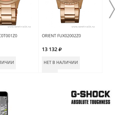
C0T001Z0
ORIENT FUX02002Z0
ORI
13 132
13 
АЛИЧИИ
НЕТ В НАЛИЧИИ
НЕ