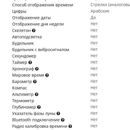
Стрелки (аналогов
Способ отображения времени
Арабские
Цифры
Да
Отображение даты
Нет
Отображение дня недели
Нет
Скелетон
Нет
Автоподсветка
Нет
Будильник
Нет
Будильник с вибросигналом
Нет
Секундомер
Нет
Таймер
Нет
Хронограф
Нет
Мировое время
Нет
Барометр
Нет
Компас
Нет
Альтиметр
Нет
Термометр
Нет
Глубиномер
Нет
Указатель фазы луны
Нет
Bluetooth подключение
Нет
Радио калибровка времени