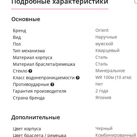
Подробные характеристики
Основные
Orient
Бренд
Наручные
Вид
мужской
Пол
Кварцевый
Тип механизма
Сталь
Материал корпуса
Сталь
Материал браслета/ремешка
Минеральное
Стекло
WR 100м (10 атм)
Класс водонепроницаемости
Нет
Противоударные
2 года
Гарантия производителя
Япония
Страна бренда
Дополнительные
Черный
Цвет корпуса
Комбинированный
Цвет браслета / ремешка