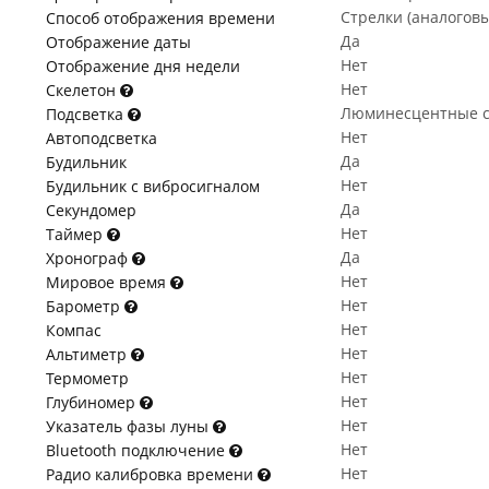
Стрелки (аналогов
Способ отображения времени
Да
Отображение даты
Нет
Отображение дня недели
Нет
Скелетон
Люминесцентные с
Подсветка
Нет
Автоподсветка
Да
Будильник
Нет
Будильник с вибросигналом
Да
Секундомер
Нет
Таймер
Да
Хронограф
Нет
Мировое время
Нет
Барометр
Нет
Компас
Нет
Альтиметр
Нет
Термометр
Нет
Глубиномер
Нет
Указатель фазы луны
Нет
Bluetooth подключение
Нет
Радио калибровка времени