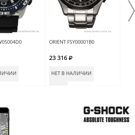
W05004D0
ORIENT FSY00001B0
ORI
23 316
23 
АЛИЧИИ
НЕТ В НАЛИЧИИ
НЕ