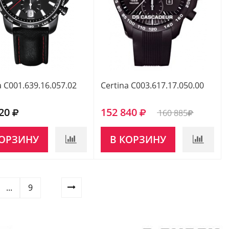
a C001.639.16.057.02
Certina C003.617.17.050.00
20
152 840
160 885
КОРЗИНУ
В КОРЗИНУ
...
9