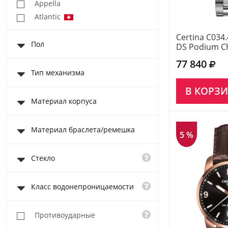
Appella
Atlantic
Casio Baby-G
Certina C034.
Пол
Casio Collection
DS Podium C
Casio Pro Trek
77 840
Casio Sheen
Тип механизма
Casio Wave Ceptor
В КОРЗ
Festina
Материал корпуса
Fossil
Haas
Материал браслета/ремешка
5 %
Michael Kors
Roamer
Стекло
Rodania
Romanson
Класс водонепроницаемости
Swiss Military Hanowa
Противоударные