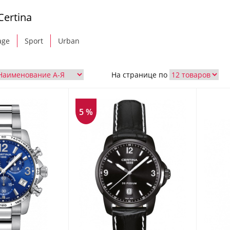
ertina
age
Sport
Urban
На странице по
5 %