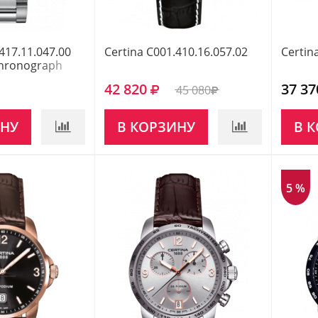
417.11.047.00
Certina C001.410.16.057.02
Certin
hronograph
42 820
37 37
45 080
ИНУ
В КОРЗИНУ
В 
5 %