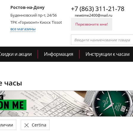
Ростов-на-Дону
+7 (863) 311-21-78
Буденновский пр-т, 24/56
newtime2400@mail.ru
ТРК «Горизонт» Киоск Tissot
Перезвоните мне!
все магазины
Скидки и акции
Информация
Инструкции к часам
е часы
аличии
Certina