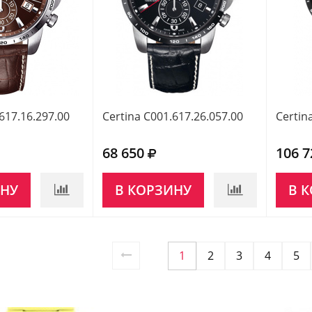
617.16.297.00
Certina C001.617.26.057.00
Certin
68 650
106 7
ИНУ
В КОРЗИНУ
В 
1
2
3
4
5