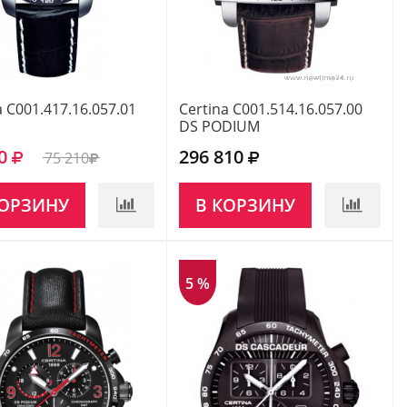
a C001.417.16.057.01
Certina C001.514.16.057.00
DS PODIUM
0
296 810
75 210
КОРЗИНУ
В КОРЗИНУ
5 %