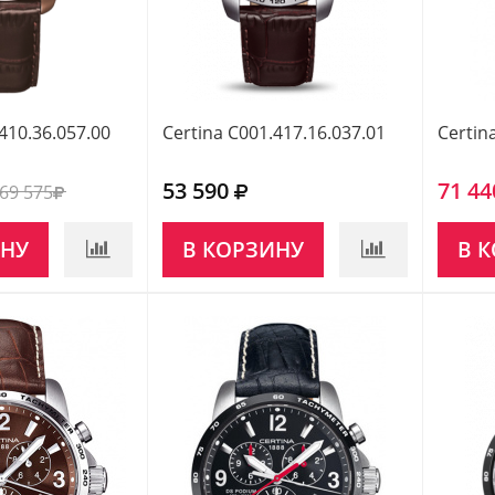
410.36.057.00
Certina C001.417.16.037.01
Certin
53 590
71 44
69 575
ИНУ
В КОРЗИНУ
В 