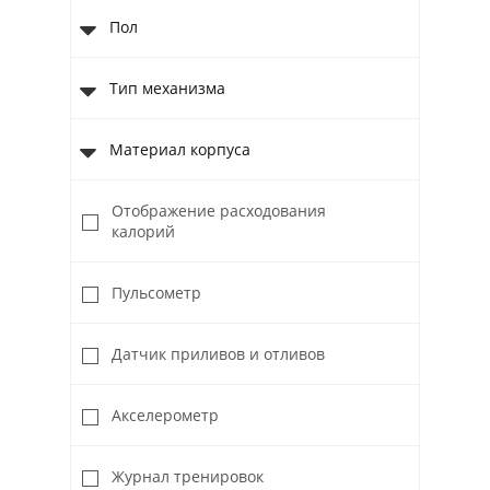
Casio Sheen
Пол
Casio Wave Ceptor
Festina
Тип механизма
Fossil
Haas
Материал корпуса
Michael Kors
Roamer
Отображение расходования
Rodania
калорий
Romanson
Swiss Military Hanowa
Пульсометр
Датчик приливов и отливов
Акселерометр
Журнал тренировок