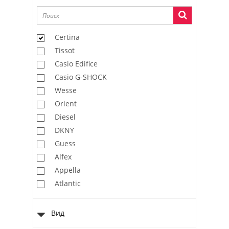
Certina
Tissot
Casio Edifice
Casio G-SHOCK
Wesse
Orient
Diesel
DKNY
Guess
Alfex
Appella
Atlantic
Casio Baby-G
Casio Collection
Вид
Casio Pro Trek