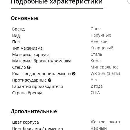
Подробные характеристики
Основные
Guess
Бренд
Наручные
Вид
женский
Пол
Кварцевый
Тип механизма
Сталь
Материал корпуса
Кожа
Материал браслета/ремешка
Минеральное
Стекло
WR 30м (3 атм)
Класс водонепроницаемости
Нет
Противоударные
2 года
Гарантия производителя
США
Страна бренда
Дополнительные
Желтое золото
Цвет корпуса
Черный
Цвет браслета / ремешка