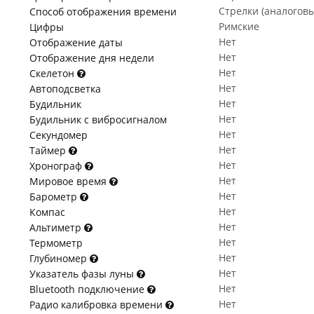
Стрелки (аналогов
Способ отображения времени
Римские
Цифры
Нет
Отображение даты
Нет
Отображение дня недели
Нет
Скелетон
Нет
Автоподсветка
Нет
Будильник
Нет
Будильник с вибросигналом
Нет
Секундомер
Нет
Таймер
Нет
Хронограф
Нет
Мировое время
Нет
Барометр
Нет
Компас
Нет
Альтиметр
Нет
Термометр
Нет
Глубиномер
Нет
Указатель фазы луны
Нет
Bluetooth подключение
Нет
Радио калибровка времени