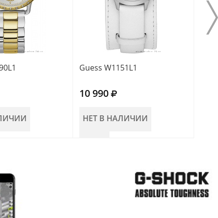
90L1
Guess W1151L1
Gue
10 990
10 
АЛИЧИИ
НЕТ В НАЛИЧИИ
НЕ