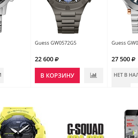
Guess GW0572G5
Guess GW
22 600
27 500
И
В КОРЗИНУ
НЕТ В Н