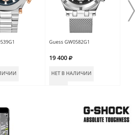
0539G1
Guess GW0582G1
Gue
19 400
18 
АЛИЧИИ
НЕТ В НАЛИЧИИ
НЕ