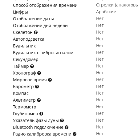
Стрелки (аналогов
Способ отображения времени
Арабские
Цифры
Нет
Отображение даты
Нет
Отображение дня недели
Нет
Скелетон
Нет
Автоподсветка
Нет
Будильник
Нет
Будильник с вибросигналом
Нет
Секундомер
Нет
Таймер
Нет
Хронограф
Нет
Мировое время
Нет
Барометр
Нет
Компас
Нет
Альтиметр
Нет
Термометр
Нет
Глубиномер
Нет
Указатель фазы луны
Нет
Bluetooth подключение
Нет
Радио калибровка времени