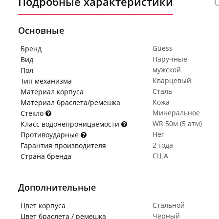
Подробные характеристики
Основные
Guess
Бренд
Наручные
Вид
мужской
Пол
Кварцевый
Тип механизма
Сталь
Материал корпуса
Кожа
Материал браслета/ремешка
Минеральное
Стекло
WR 50м (5 атм)
Класс водонепроницаемости
Нет
Противоударные
2 года
Гарантия производителя
США
Страна бренда
Дополнительные
Стальной
Цвет корпуса
Черный
Цвет браслета / ремешка