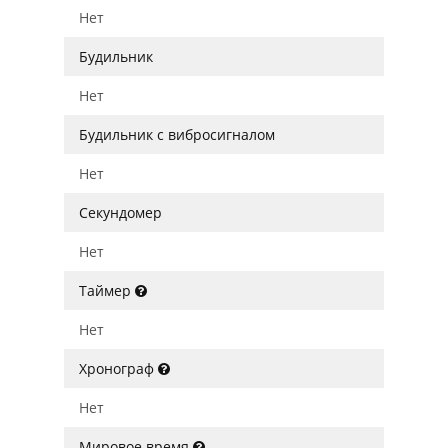
Нет
Будильник
Нет
Будильник с вибросигналом
Нет
Секундомер
Нет
Таймер
Нет
Хронограф
Нет
Мировое время