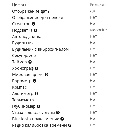
Римские
Цифры
Да
Отображение даты
Нет
Отображение дня недели
Нет
Скелетон
Neobrite
Подсветка
Нет
Автоподсветка
Нет
Будильник
Нет
Будильник с вибросигналом
Нет
Секундомер
Нет
Таймер
Нет
Хронограф
Нет
Мировое время
Нет
Барометр
Нет
Компас
Нет
Альтиметр
Нет
Термометр
Нет
Глубиномер
Нет
Указатель фазы луны
Нет
Bluetooth подключение
Нет
Радио калибровка времени