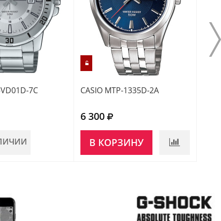
-VD01D-7C
CASIO MTP-1335D-2A
CASI
6 300
6 0
АЛИЧИИ
В КОРЗИНУ
НЕ