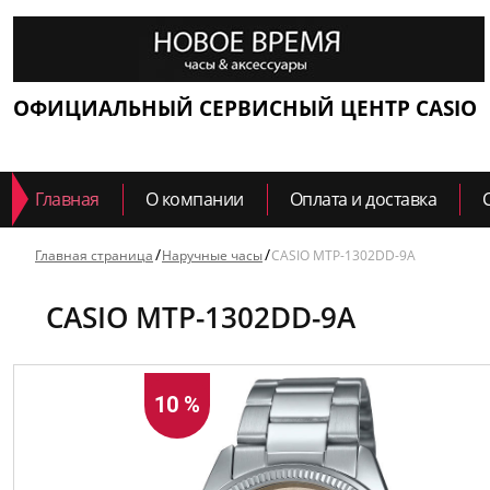
ОФИЦИАЛЬНЫЙ СЕРВИСНЫЙ ЦЕНТР CASIO
Главная
О компании
Оплата и доставка
Главная страница
Наручные часы
CASIO MTP-1302DD-9A
CASIO MTP-1302DD-9A
10 %