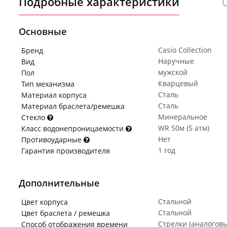
Подробные характеристики
Основные
Casio Collection
Бренд
Наручные
Вид
мужской
Пол
Кварцевый
Тип механизма
Сталь
Материал корпуса
Сталь
Материал браслета/ремешка
Минеральное
Стекло
WR 50м (5 атм)
Класс водонепроницаемости
Нет
Противоударные
1 год
Гарантия производителя
Дополнительные
Стальной
Цвет корпуса
Стальной
Цвет браслета / ремешка
Стрелки (аналогов
Способ отображения времени