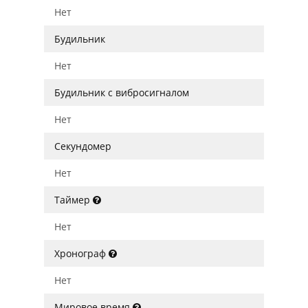
Нет
Будильник
Нет
Будильник с вибросигналом
Нет
Секундомер
Нет
Таймер
Нет
Хронограф
Нет
Мировое время