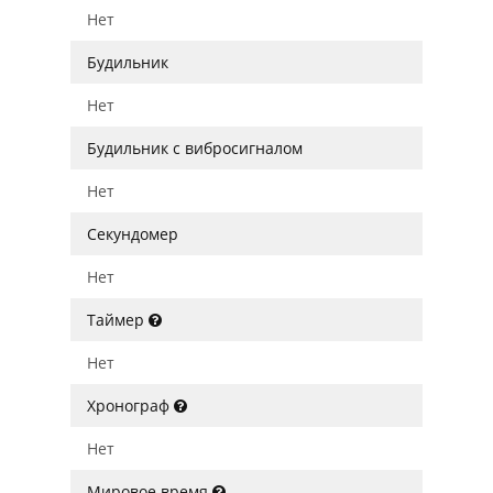
Нет
Будильник
Нет
Будильник с вибросигналом
Нет
Секундомер
Нет
Таймер
Нет
Хронограф
Нет
Мировое время