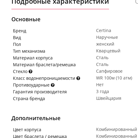
Подробные характеристики
Основные
Certina
Бренд
Наручные
Вид
женский
Пол
Кварцевый
Тип механизма
Сталь
Материал корпуса
Сталь
Материал браслета/ремешка
Сапфировое
Стекло
WR 100м (10 атм)
Класс водонепроницаемости
Нет
Противоударные
3 года
Гарантия производителя
Швейцария
Страна бренда
Дополнительные
Комбинированный
Цвет корпуса
Комбинированный
Цвет браслета / ремешка