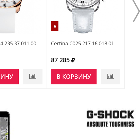
4.235.37.011.00
Certina C025.217.16.018.01
Cert
87 285
92 
ЗИНУ
В КОРЗИНУ
НЕ