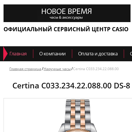
ОФИЦИАЛЬНЫЙ СЕРВИСНЫЙ ЦЕНТР CASIO
Главная
О компании
Оплата и доставка
Главная страница
Наручные часы
Certina C033.234.22.088.00
Certina C033.234.22.088.00 DS-8