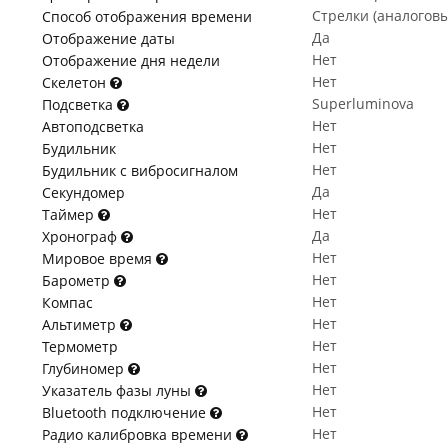
Стрелки (аналогов
Способ отображения времени
Да
Отображение даты
Нет
Отображение дня недели
Нет
Скелетон
Superluminova
Подсветка
Нет
Автоподсветка
Нет
Будильник
Нет
Будильник с вибросигналом
Да
Секундомер
Нет
Таймер
Да
Хронограф
Нет
Мировое время
Нет
Барометр
Нет
Компас
Нет
Альтиметр
Нет
Термометр
Нет
Глубиномер
Нет
Указатель фазы луны
Нет
Bluetooth подключение
Нет
Радио калибровка времени