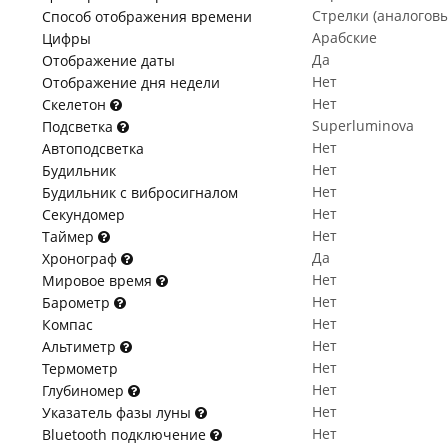
Стрелки (аналогов
Способ отображения времени
Арабские
Цифры
Да
Отображение даты
Нет
Отображение дня недели
Нет
Скелетон
Superluminova
Подсветка
Нет
Автоподсветка
Нет
Будильник
Нет
Будильник с вибросигналом
Нет
Секундомер
Нет
Таймер
Да
Хронограф
Нет
Мировое время
Нет
Барометр
Нет
Компас
Нет
Альтиметр
Нет
Термометр
Нет
Глубиномер
Нет
Указатель фазы луны
Нет
Bluetooth подключение