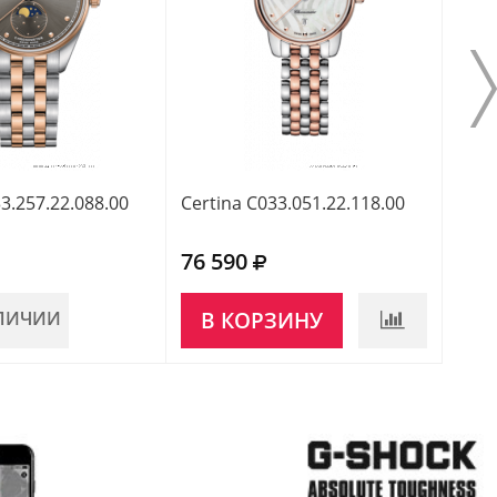
3.257.22.088.00
Certina C033.051.22.118.00
Cert
76 590
81 
АЛИЧИИ
В КОРЗИНУ
НЕ