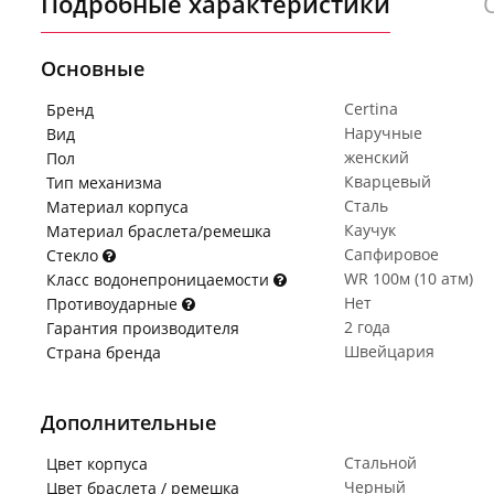
Подробные характеристики
Основные
Certina
Бренд
Наручные
Вид
женский
Пол
Кварцевый
Тип механизма
Сталь
Материал корпуса
Каучук
Материал браслета/ремешка
Сапфировое
Стекло
WR 100м (10 атм)
Класс водонепроницаемости
Нет
Противоударные
2 года
Гарантия производителя
Швейцария
Страна бренда
Дополнительные
Стальной
Цвет корпуса
Черный
Цвет браслета / ремешка