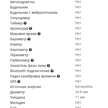
Нет
Автоподсветка
Нет
Будильник
Нет
Будильник с вибросигналом
Нет
Секундомер
Нет
Таймер
Нет
Хронограф
Нет
Мировое время
Нет
Барометр
Нет
Компас
Нет
Альтиметр
Нет
Термометр
Нет
Глубиномер
Нет
Указатель фазы луны
Нет
Bluetooth подключение
Нет
Радио калибровка времени
Нет
GPS
батарейка
Источник энергии
34.8 мм
Диаметр
11 мм
Толщина
Нет
Мелодия
Нет
Бой