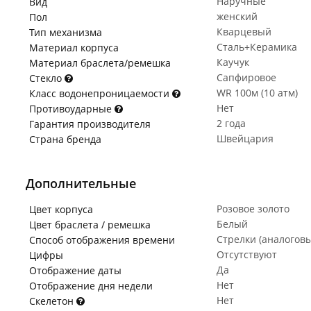
Наручные
Вид
женский
Пол
Кварцевый
Тип механизма
Сталь+Керамика
Материал корпуса
Каучук
Материал браслета/ремешка
Сапфировое
Стекло
WR 100м (10 атм)
Класс водонепроницаемости
Нет
Противоударные
2 года
Гарантия производителя
Швейцария
Страна бренда
Дополнительные
Розовое золото
Цвет корпуса
Белый
Цвет браслета / ремешка
Стрелки (аналогов
Способ отображения времени
Отсутствуют
Цифры
Да
Отображение даты
Нет
Отображение дня недели
Нет
Скелетон