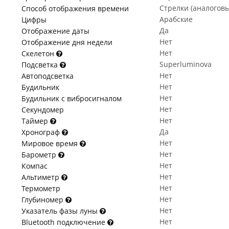
Стрелки (аналогов
Способ отображения времени
Арабские
Цифры
Да
Отображение даты
Нет
Отображение дня недели
Нет
Скелетон
Superluminova
Подсветка
Нет
Автоподсветка
Нет
Будильник
Нет
Будильник с вибросигналом
Нет
Секундомер
Нет
Таймер
Да
Хронограф
Нет
Мировое время
Нет
Барометр
Нет
Компас
Нет
Альтиметр
Нет
Термометр
Нет
Глубиномер
Нет
Указатель фазы луны
Нет
Bluetooth подключение