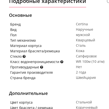
Подробные характеристики
Основные
Certina
Бренд
Наручные
Вид
мужской
Пол
Кварцевый
Тип механизма
Сталь
Материал корпуса
Кожа
Материал браслета/ремешка
Сапфировое
Стекло
WR 100м (10 атм)
Класс водонепроницаемости
Нет
Противоударные
2 года
Гарантия производителя
Швейцария
Страна бренда
Дополнительные
Стальной
Цвет корпуса
Коричневый
Цвет браслета / ремешка