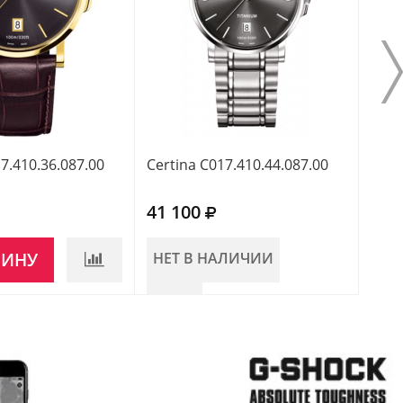
7.410.36.087.00
Certina C017.410.44.087.00
Cert
41 100
46 
ЗИНУ
НЕТ В НАЛИЧИИ
НЕ