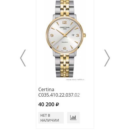
Certina
Certina
C035.410.22.037.02
C017.410.36.08
40 200
38 640
НЕТ В
В КОРЗИНУ
НАЛИЧИИ