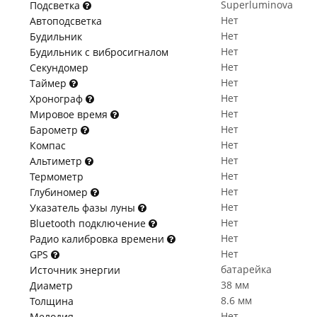
Superluminova
Подсветка
Нет
Автоподсветка
Нет
Будильник
Нет
Будильник с вибросигналом
Нет
Секундомер
Нет
Таймер
Нет
Хронограф
Нет
Мировое время
Нет
Барометр
Нет
Компас
Нет
Альтиметр
Нет
Термометр
Нет
Глубиномер
Нет
Указатель фазы луны
Нет
Bluetooth подключение
Нет
Радио калибровка времени
Нет
GPS
батарейка
Источник энергии
38 мм
Диаметр
8.6 мм
Толщина
Нет
Мелодия