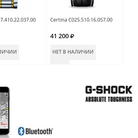
7.410.22.037.00
Certina C025.510.16.057.00
Cert
41 200
44 
АЛИЧИИ
НЕТ В НАЛИЧИИ
НЕ