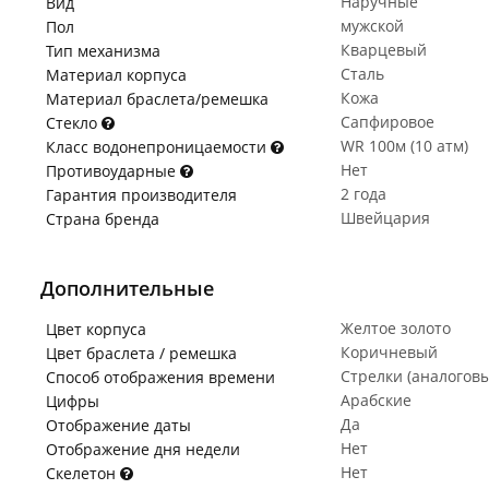
Наручные
Вид
мужской
Пол
Кварцевый
Тип механизма
Сталь
Материал корпуса
Кожа
Материал браслета/ремешка
Сапфировое
Стекло
WR 100м (10 атм)
Класс водонепроницаемости
Нет
Противоударные
2 года
Гарантия производителя
Швейцария
Страна бренда
Дополнительные
Желтое золото
Цвет корпуса
Коричневый
Цвет браслета / ремешка
Стрелки (аналогов
Способ отображения времени
Арабские
Цифры
Да
Отображение даты
Нет
Отображение дня недели
Нет
Скелетон