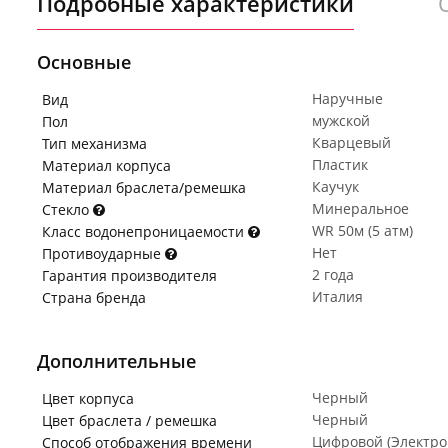
Подробные характеристики
Основные
Наручные
Вид
мужской
Пол
Кварцевый
Тип механизма
Пластик
Материал корпуса
Каучук
Материал браслета/ремешка
Минеральное
Стекло
WR 50м (5 атм)
Класс водонепроницаемости
Нет
Противоударные
2 года
Гарантия производителя
Италия
Страна бренда
Дополнительные
Черный
Цвет корпуса
Черный
Цвет браслета / ремешка
Цифровой (Электр
Способ отображения времени