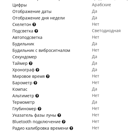
Арабские
Цифры
Да
Отображение даты
Да
Отображение дня недели
Нет
Скелетон
Светодиодная
Подсветка
Нет
Автоподсветка
Да
Будильник
Нет
Будильник с вибросигналом
Да
Секундомер
Да
Таймер
Да
Хронограф
Нет
Мировое время
Нет
Барометр
Да
Компас
Нет
Альтиметр
Да
Термометр
Нет
Глубиномер
Нет
Указатель фазы луны
Нет
Bluetooth подключение
Нет
Радио калибровка времени