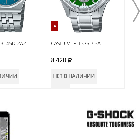
-B145D-2A2
CASIO MTP-1375D-3A
CASI
8 420
8 4
АЛИЧИИ
НЕТ В НАЛИЧИИ
НЕ