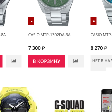
-8A
CASIO MTP-1302DA-3A
CASIO MTP
7 300
8 270
В КОРЗИНУ
НЕТ В Н