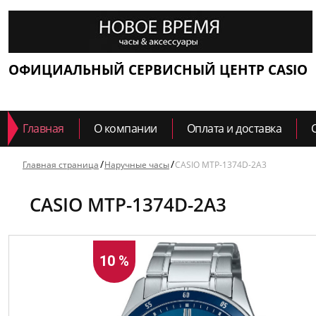
ОФИЦИАЛЬНЫЙ СЕРВИСНЫЙ ЦЕНТР CASIO
Главная
О компании
Оплата и доставка
Главная страница
Наручные часы
CASIO MTP-1374D-2A3
CASIO MTP-1374D-2A3
10 %