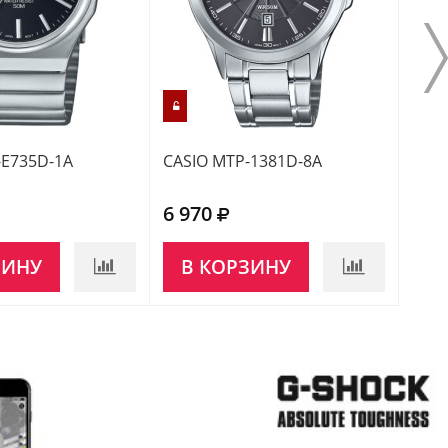
-E735D-1A
CASIO MTP-1381D-8A
CASI
6 970
7 3
ЗИНУ
В КОРЗИНУ
В