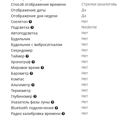
Стрелки (аналогов
Способ отображения времени
Да
Отображение даты
Да
Отображение дня недели
Нет
Скелетон
Neobrite
Подсветка
Нет
Автоподсветка
Нет
Будильник
Нет
Будильник с вибросигналом
Нет
Секундомер
Нет
Таймер
Нет
Хронограф
Нет
Мировое время
Нет
Барометр
Нет
Компас
Нет
Альтиметр
Нет
Термометр
Нет
Глубиномер
Нет
Указатель фазы луны
Нет
Bluetooth подключение
Нет
Радио калибровка времени