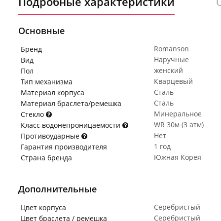
Подробные характеристики
Основные
Romanson
Бренд
Наручные
Вид
женский
Пол
Кварцевый
Тип механизма
Сталь
Материал корпуса
Сталь
Материал браслета/ремешка
Минеральное
Стекло
WR 30м (3 атм)
Класс водонепроницаемости
Нет
Противоударные
1 год
Гарантия производителя
Южная Корея
Страна бренда
Дополнительные
Серебристый
Цвет корпуса
Серебристый
Цвет браслета / ремешка