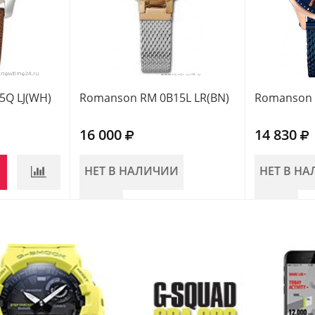
5Q LJ(WH)
Romanson RM 0B15L LR(BN)
Romanson 
16 000
14 830
НЕТ В НАЛИЧИИ
НЕТ В Н