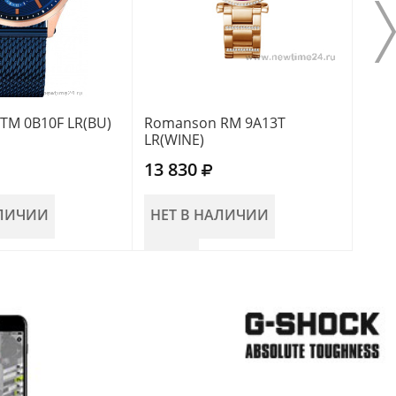
TM 0B10F LR(BU)
Romanson RM 9A13T
Rom
LR(WINE)
13 830
13 
АЛИЧИИ
НЕТ В НАЛИЧИИ
НЕ