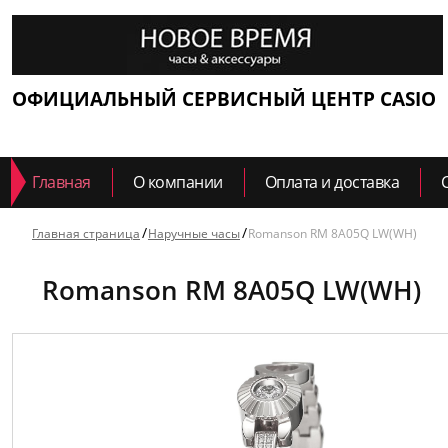
ОФИЦИАЛЬНЫЙ СЕРВИСНЫЙ ЦЕНТР CASIO
Главная
О компании
Оплата и доставка
Главная страница
Наручные часы
Romanson RM 8A05Q LW(WH)
Romanson RM 8A05Q LW(WH)