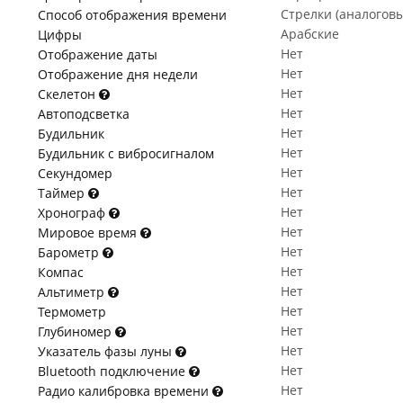
Стрелки (аналогов
Способ отображения времени
Арабские
Цифры
Нет
Отображение даты
Нет
Отображение дня недели
Нет
Скелетон
Нет
Автоподсветка
Нет
Будильник
Нет
Будильник с вибросигналом
Нет
Секундомер
Нет
Таймер
Нет
Хронограф
Нет
Мировое время
Нет
Барометр
Нет
Компас
Нет
Альтиметр
Нет
Термометр
Нет
Глубиномер
Нет
Указатель фазы луны
Нет
Bluetooth подключение
Нет
Радио калибровка времени