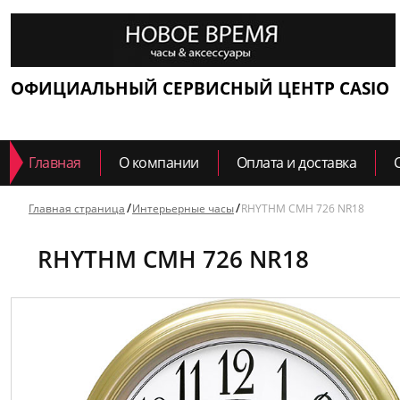
ОФИЦИАЛЬНЫЙ СЕРВИСНЫЙ ЦЕНТР CASIO
Главная
О компании
Оплата и доставка
Главная страница
Интерьерные часы
RHYTHM CMH 726 NR18
RHYTHM CMH 726 NR18