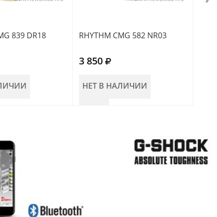
G 839 DR18
RHYTHM CMG 582 NR03
RHY
3 850
3 5
АЛИЧИИ
НЕТ В НАЛИЧИИ
НЕ