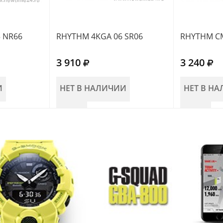
 NR66
RHYTHM 4KGA 06 SR06
RHYTHM CM
3 910
3 240
И
НЕТ В НАЛИЧИИ
НЕТ В Н