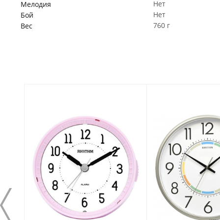
Нет
Мелодия
Нет
Бой
760 г
Вес