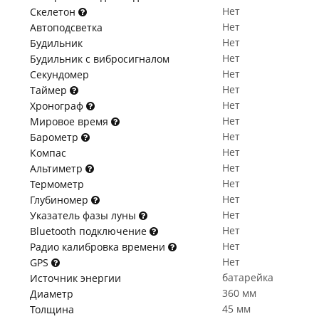
Нет
Скелетон
Нет
Автоподсветка
Нет
Будильник
Нет
Будильник с вибросигналом
Нет
Секундомер
Нет
Таймер
Нет
Хронограф
Нет
Мировое время
Нет
Барометр
Нет
Компас
Нет
Альтиметр
Нет
Термометр
Нет
Глубиномер
Нет
Указатель фазы луны
Нет
Bluetooth подключение
Нет
Радио калибровка времени
Нет
GPS
батарейка
Источник энергии
360 мм
Диаметр
45 мм
Толщина