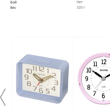
Нет
Бой
320 г
Вес