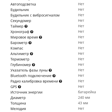
Нет
Автоподсветка
Нет
Будильник
Нет
Будильник с вибросигналом
Нет
Секундомер
Нет
Таймер
Нет
Хронограф
Нет
Мировое время
Нет
Барометр
Нет
Компас
Нет
Альтиметр
Нет
Термометр
Нет
Глубиномер
Нет
Указатель фазы луны
Нет
Bluetooth подключение
Нет
Радио калибровка времени
Нет
GPS
батарейка
Источник энергии
240 мм
Диаметр
43 мм
Толщина
Нет
Мелодия