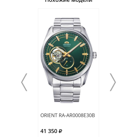
ORIENT RA-AR0008E30B
ORIENT RA-AA0
41 350
37 860