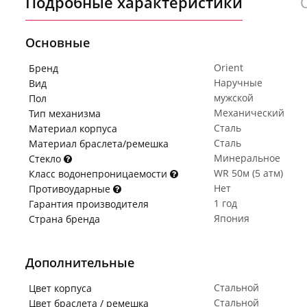
Подробные характеристики
Основные
Orient
Бренд
Наручные
Вид
мужской
Пол
Механический
Тип механизма
Сталь
Материал корпуса
Сталь
Материал браслета/ремешка
Минеральное
Стекло
WR 50м (5 атм)
Класс водонепроницаемости
Нет
Противоударные
1 год
Гарантия производителя
Япония
Страна бренда
Дополнительные
Стальной
Цвет корпуса
Стальной
Цвет браслета / ремешка