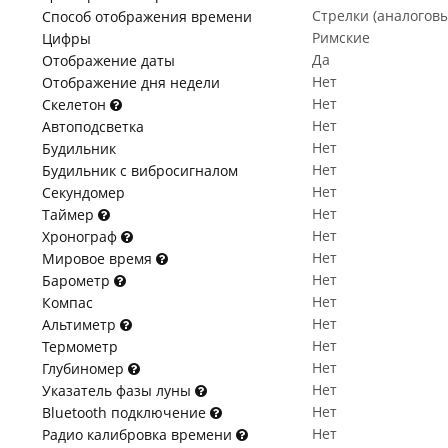
Стрелки (аналогов
Способ отображения времени
Римские
Цифры
Да
Отображение даты
Нет
Отображение дня недели
Нет
Скелетон
Нет
Автоподсветка
Нет
Будильник
Нет
Будильник с вибросигналом
Нет
Секундомер
Нет
Таймер
Нет
Хронограф
Нет
Мировое время
Нет
Барометр
Нет
Компас
Нет
Альтиметр
Нет
Термометр
Нет
Глубиномер
Нет
Указатель фазы луны
Нет
Bluetooth подключение
Нет
Радио калибровка времени