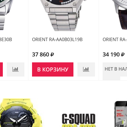
8E30B
ORIENT RA-AA0B03L19B
ORIENT RA
37 860
34 190
В КОРЗИНУ
НЕТ В Н