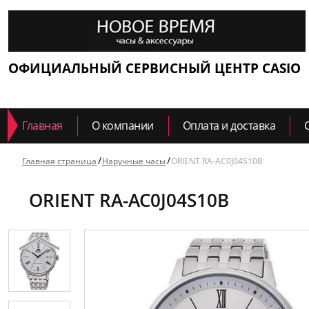
ОФИЦИАЛЬНЫЙ СЕРВИСНЫЙ ЦЕНТР CASIO
Главная
О компании
Оплата и доставка
Главная страница
Наручные часы
ORIENT RA-AC0J04S10B
ORIENT RA-AC0J04S10B