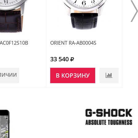
-AC0F12S10B
ORIENT RA-AB0004S
ORIE
33 540
30 
АЛИЧИИ
В КОРЗИНУ
В