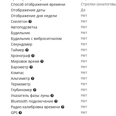
Стрелки (аналогов
Способ отображения времени
Да
Отображение даты
Нет
Отображение дня недели
Нет
Скелетон
Нет
Автоподсветка
Нет
Будильник
Нет
Будильник с вибросигналом
Нет
Секундомер
Нет
Таймер
Нет
Хронограф
Нет
Мировое время
Нет
Барометр
Нет
Компас
Нет
Альтиметр
Нет
Термометр
Нет
Глубиномер
Нет
Указатель фазы луны
Нет
Bluetooth подключение
Нет
Радио калибровка времени
Нет
GPS