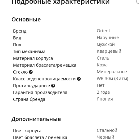
Подробные характеристики
Основные
Orient
Бренд
Наручные
Вид
мужской
Пол
Кварцевый
Тип механизма
Сталь
Материал корпуса
Кожа
Материал браслета/ремешка
Минеральное
Стекло
WR 30м (3 атм)
Класс водонепроницаемости
Нет
Противоударные
2 года
Гарантия производителя
Япония
Страна бренда
Дополнительные
Стальной
Цвет корпуса
Черный
Цвет браслета / ремешка