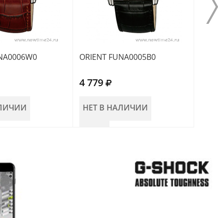
NA0006W0
ORIENT FUNA0005B0
ORI
4 779
5 0
АЛИЧИИ
НЕТ В НАЛИЧИИ
НЕ