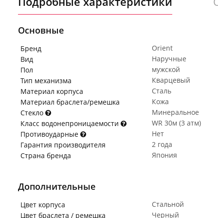
Подробные характеристики
Основные
Orient
Бренд
Наручные
Вид
мужской
Пол
Кварцевый
Тип механизма
Сталь
Материал корпуса
Кожа
Материал браслета/ремешка
Минеральное
Стекло
WR 30м (3 атм)
Класс водонепроницаемости
Нет
Противоударные
2 года
Гарантия производителя
Япония
Страна бренда
Дополнительные
Стальной
Цвет корпуса
Черный
Цвет браслета / ремешка