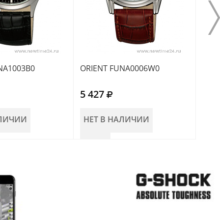
NA1003B0
ORIENT FUNA0006W0
ORI
5 427
4 7
АЛИЧИИ
НЕТ В НАЛИЧИИ
НЕ