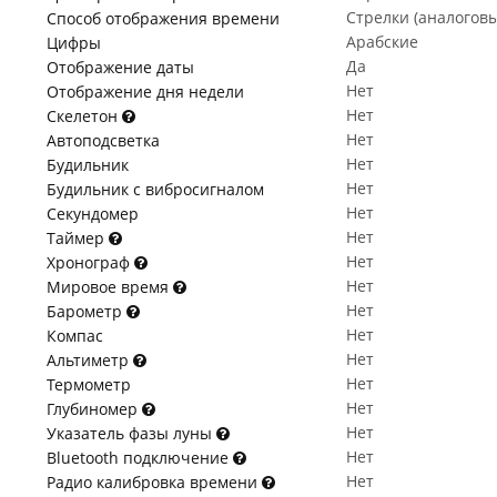
Стрелки (аналогов
Способ отображения времени
Арабские
Цифры
Да
Отображение даты
Нет
Отображение дня недели
Нет
Скелетон
Нет
Автоподсветка
Нет
Будильник
Нет
Будильник с вибросигналом
Нет
Секундомер
Нет
Таймер
Нет
Хронограф
Нет
Мировое время
Нет
Барометр
Нет
Компас
Нет
Альтиметр
Нет
Термометр
Нет
Глубиномер
Нет
Указатель фазы луны
Нет
Bluetooth подключение
Нет
Радио калибровка времени