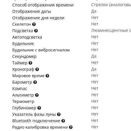
Стрелки (аналогов
Способ отображения времени
Да
Отображение даты
Нет
Отображение дня недели
Нет
Скелетон
Люминесцентные с
Подсветка
Нет
Автоподсветка
Нет
Будильник
Нет
Будильник с вибросигналом
Да
Секундомер
Нет
Таймер
Да
Хронограф
Нет
Мировое время
Нет
Барометр
Нет
Компас
Нет
Альтиметр
Нет
Термометр
Нет
Глубиномер
Нет
Указатель фазы луны
Нет
Bluetooth подключение
Нет
Радио калибровка времени