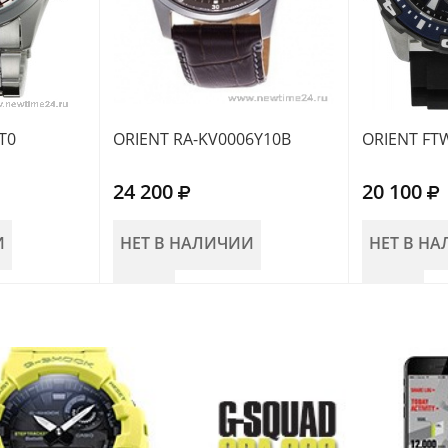
T0
ORIENT RA-KV0006Y10B
ORIENT FT
24 200
20 100
И
НЕТ В НАЛИЧИИ
НЕТ В Н