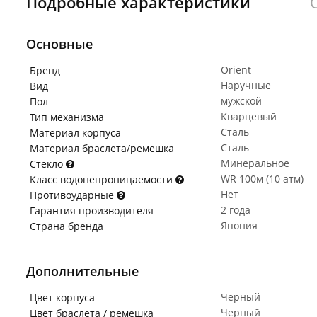
Подробные характеристики
Основные
Orient
Бренд
Наручные
Вид
мужской
Пол
Кварцевый
Тип механизма
Сталь
Материал корпуса
Сталь
Материал браслета/ремешка
Минеральное
Стекло
WR 100м (10 атм)
Класс водонепроницаемости
Нет
Противоударные
2 года
Гарантия производителя
Япония
Страна бренда
Дополнительные
Черный
Цвет корпуса
Черный
Цвет браслета / ремешка