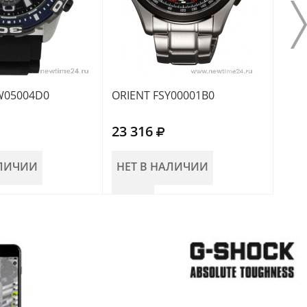
W05004D0
ORIENT FSY00001B0
ORI
23 316
23 
АЛИЧИИ
НЕТ В НАЛИЧИИ
НЕ