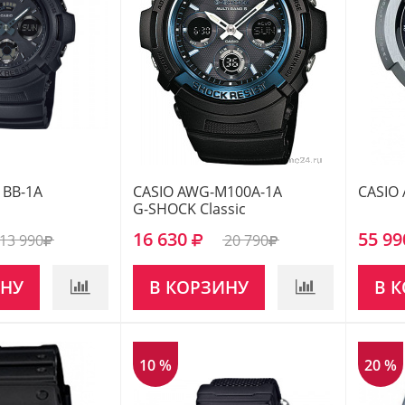
1BB-1A
CASIO AWG-M100A-1A
CASIO
G-SHOCK Classic
16 630
55 99
13 990
20 790
ИНУ
В КОРЗИНУ
В 
10 %
20 %