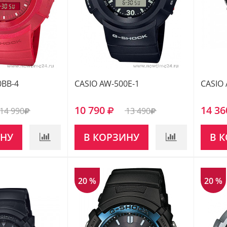
0BB-4
CASIO AW-500E-1
CASIO 
10 790
14 36
14 990
13 490
ИНУ
В КОРЗИНУ
В 
20 %
20 %