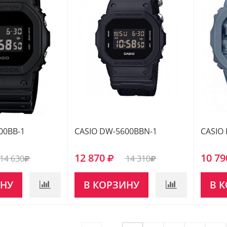
00BB-1
CASIO DW-5600BBN-1
CASIO
12 870
10 79
14 630
14 310
ИНУ
В КОРЗИНУ
В 