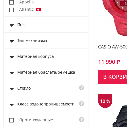
Appella
Atlantic
Casio Baby-G
Пол
Casio Collection
Casio Pro Trek
Casio Sheen
Тип механизма
CASIO AW-50
Casio Wave Ceptor
Festina
Материал корпуса
11 990
Fossil
Haas
Материал браслета/ремешка
В КОРЗ
Michael Kors
Roamer
Стекло
Rodania
Romanson
10 %
Класс водонепроницаемости
Swiss Military Hanowa
Противоударные