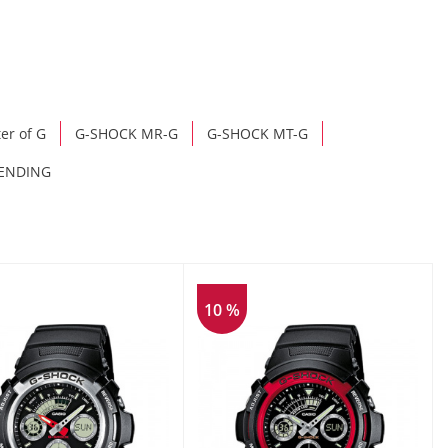
er of G
G-SHOCK MR-G
G-SHOCK MT-G
ENDING
10 %