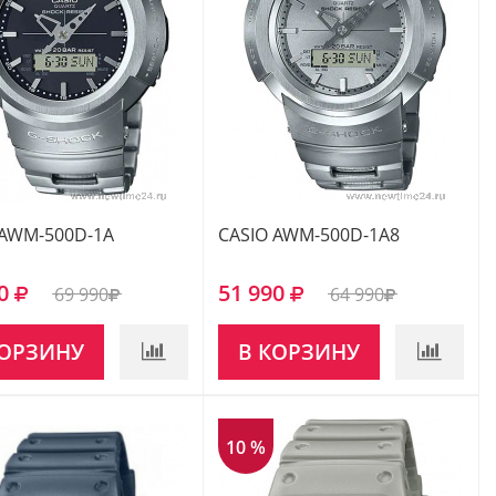
 AWM-500D-1A
CASIO AWM-500D-1A8
0
51 990
69 990
64 990
КОРЗИНУ
В КОРЗИНУ
10 %