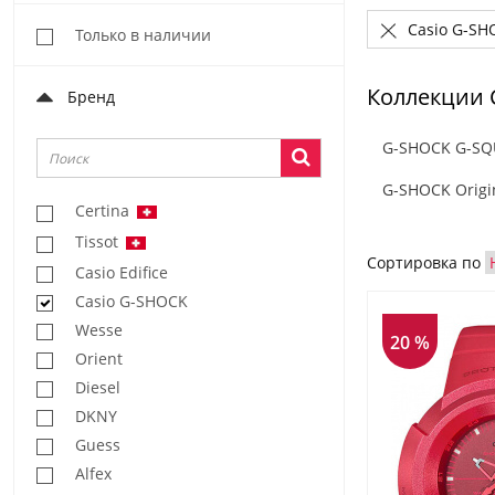
Casio G-SH
Только в наличии
Коллекции 
Бренд
G-SHOCK G-S
G-SHOCK Origi
Certina
Tissot
Сортировка по
Casio Edifice
Casio G-SHOCK
Wesse
20 %
Orient
Diesel
DKNY
Guess
Alfex