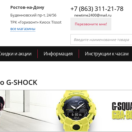
Ростов-на-Дону
+7 (863) 311-21-78
Буденновский пр-т, 24/56
newtime2400@mail.ru
ТРК «Горизонт» Киоск Tissot
Перезвоните мне!
все магазины
Скидки и акции
Информация
Инструкции к часам
io G-SHOCK