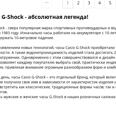
1
2
3
4
5
 G-Shock - абсолютная легенда!
ock - сверх популярная марка спортивных противоударных и во
 1983 году. Изначально часы работали на аккумуляторе с 10-
держать 10-метровое падение.
оявлением новых технологий, часы Casio G-Shock приобретали в
ости. А также водонепроницаемость изделий стала достигать 2
погружении. Одновременно с этим совершенствовался и дизайн
позволяет каждому покупателю выбрать свой, практически инди
ие, привлекая внимание огромным разнообразием форм и комб
день, часы Casio G-Shock – это отдельный бренд, который вклю
я получила свое имя в зависимости от характеристик изделия 
встретить как классические, традиционные формы часов, так и
тов.
ь мужские и женские часы G-Shock в наших розничных салонах