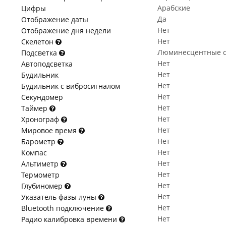
Арабские
Цифры
Да
Отображение даты
Нет
Отображение дня недели
Нет
Скелетон
Люминесцентные с
Подсветка
Нет
Автоподсветка
Нет
Будильник
Нет
Будильник с вибросигналом
Нет
Секундомер
Нет
Таймер
Нет
Хронограф
Нет
Мировое время
Нет
Барометр
Нет
Компас
Нет
Альтиметр
Нет
Термометр
Нет
Глубиномер
Нет
Указатель фазы луны
Нет
Bluetooth подключение
Нет
Радио калибровка времени