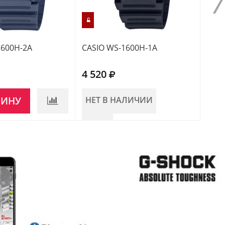
1600H-2A
CASIO WS-1600H-1A
CASI
4 520
5 0
ЗИНУ
НЕТ В НАЛИЧИИ
В