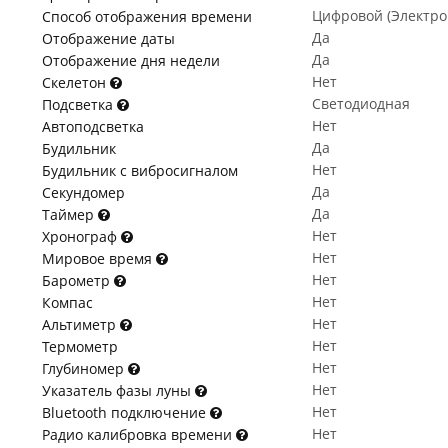
Цифровой (Электр
Способ отображения времени
Да
Отображение даты
Да
Отображение дня недели
Нет
Скелетон
Светодиодная
Подсветка
Нет
Автоподсветка
Да
Будильник
Нет
Будильник с вибросигналом
Да
Секундомер
Да
Таймер
Нет
Хронограф
Нет
Мировое время
Нет
Барометр
Нет
Компас
Нет
Альтиметр
Нет
Термометр
Нет
Глубиномер
Нет
Указатель фазы луны
Нет
Bluetooth подключение
Нет
Радио калибровка времени