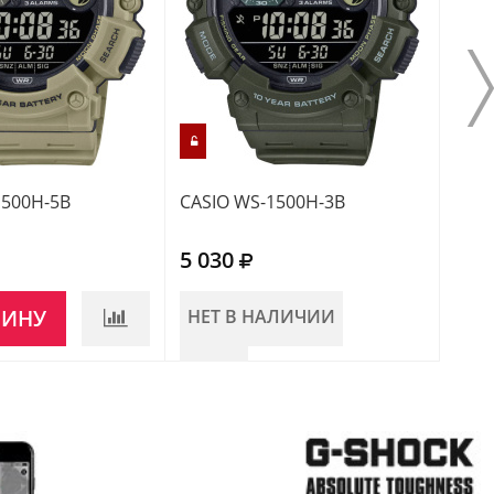
1500H-5B
CASIO WS-1500H-3B
CASI
5 030
5 0
ЗИНУ
НЕТ В НАЛИЧИИ
В