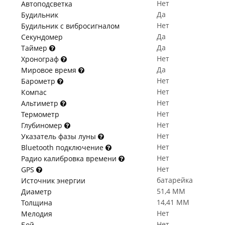
Нет
Автоподсветка
Да
Будильник
Нет
Будильник с вибросигналом
Да
Секундомер
Да
Таймер
Нет
Хронограф
Да
Мировое время
Нет
Барометр
Нет
Компас
Нет
Альтиметр
Нет
Термометр
Нет
Глубиномер
Нет
Указатель фазы луны
Нет
Bluetooth подключение
Нет
Радио калибровка времени
Нет
GPS
батарейка
Источник энергии
51,4 ММ
Диаметр
14,41 ММ
Толщина
Нет
Мелодия
Нет
Бой