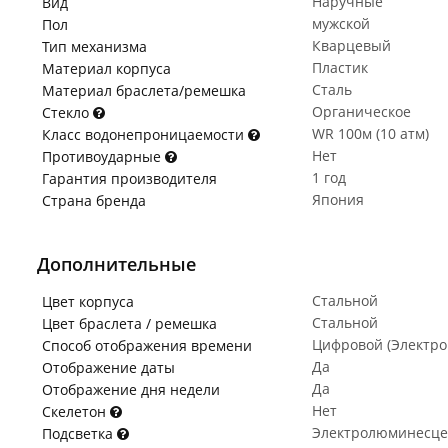
Наручные
Вид
мужской
Пол
Кварцевый
Тип механизма
Пластик
Материал корпуса
Сталь
Материал браслета/ремешка
Органическое
Стекло
WR 100м (10 атм)
Класс водонепроницаемости
Нет
Противоударные
1 год
Гарантия производителя
Япония
Страна бренда
Дополнительные
Стальной
Цвет корпуса
Стальной
Цвет браслета / ремешка
Цифровой (Электр
Способ отображения времени
Да
Отображение даты
Да
Отображение дня недели
Нет
Скелетон
Электролюминесце
Подсветка