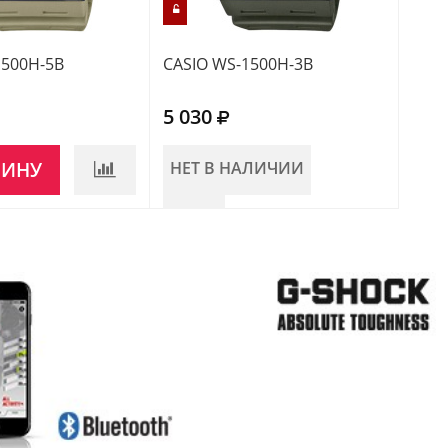
1500H-5B
CASIO WS-1500H-3B
CASI
5 030
5 0
ЗИНУ
НЕТ В НАЛИЧИИ
В