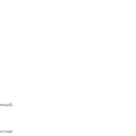
онный)
нтная