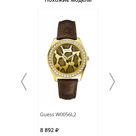
Guess W0056L2
Guess W0053L
8 892
10 531