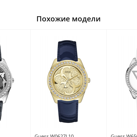
Похожие модели
Guess W0627L10
Guess W65