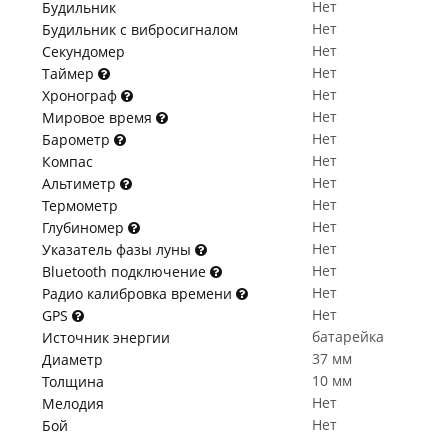
Нет
Будильник
Нет
Будильник с вибросигналом
Нет
Секундомер
Нет
Таймер
Нет
Хронограф
Нет
Мировое время
Нет
Барометр
Нет
Компас
Нет
Альтиметр
Нет
Термометр
Нет
Глубиномер
Нет
Указатель фазы луны
Нет
Bluetooth подключение
Нет
Радио калибровка времени
Нет
GPS
батарейка
Источник энергии
37 мм
Диаметр
10 мм
Толщина
Нет
Мелодия
Нет
Бой