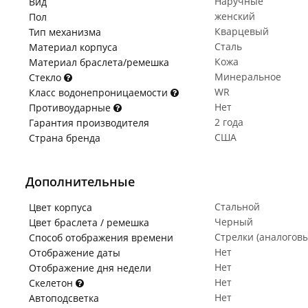
Наручные
Вид
женский
Пол
Кварцевый
Тип механизма
Сталь
Материал корпуса
Кожа
Материал браслета/ремешка
Минеральное
Стекло
WR
Класс водонепроницаемости
Нет
Противоударные
2 года
Гарантия производителя
США
Страна бренда
Дополнительные
Стальной
Цвет корпуса
Черный
Цвет браслета / ремешка
Стрелки (аналогов
Способ отображения времени
Нет
Отображение даты
Нет
Отображение дня недели
Нет
Скелетон
Нет
Автоподсветка