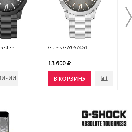
0574G3
Guess GW0574G1
Gue
13 600
14 
АЛИЧИИ
В КОРЗИНУ
НЕ