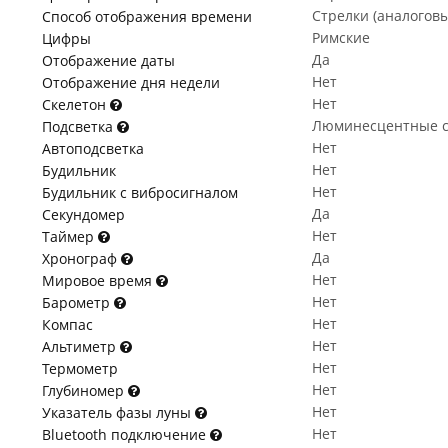
Стрелки (аналогов
Способ отображения времени
Римские
Цифры
Да
Отображение даты
Нет
Отображение дня недели
Нет
Скелетон
Люминесцентные с
Подсветка
Нет
Автоподсветка
Нет
Будильник
Нет
Будильник с вибросигналом
Да
Секундомер
Нет
Таймер
Да
Хронограф
Нет
Мировое время
Нет
Барометр
Нет
Компас
Нет
Альтиметр
Нет
Термометр
Нет
Глубиномер
Нет
Указатель фазы луны
Нет
Bluetooth подключение