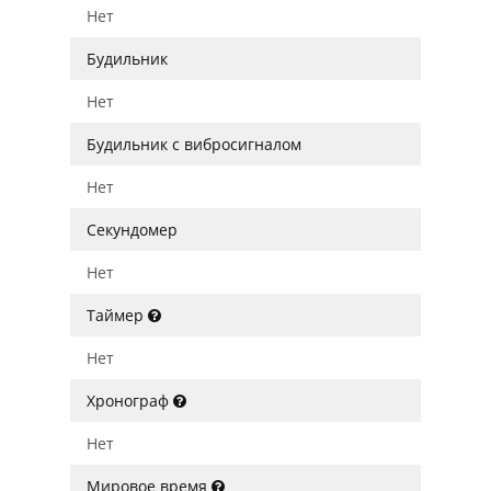
Нет
Будильник
Нет
Будильник с вибросигналом
Нет
Секундомер
Нет
Таймер
Нет
Хронограф
Нет
Мировое время