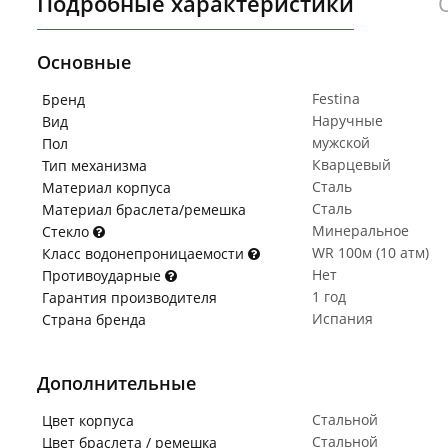
Подробные характеристики
Основные
Festina
Бренд
Наручные
Вид
мужской
Пол
Кварцевый
Тип механизма
Сталь
Материал корпуса
Сталь
Материал браслета/ремешка
Минеральное
Стекло
WR 100м (10 атм)
Класс водонепроницаемости
Нет
Противоударные
1 год
Гарантия производителя
Испания
Страна бренда
Дополнительные
Стальной
Цвет корпуса
Стальной
Цвет браслета / ремешка