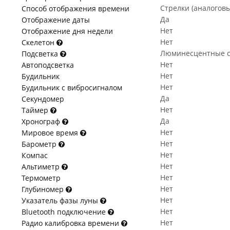
Стрелки (аналогов
Способ отображения времени
Да
Отображение даты
Нет
Отображение дня недели
Нет
Скелетон
Люминесцентные с
Подсветка
Нет
Автоподсветка
Нет
Будильник
Нет
Будильник с вибросигналом
Да
Секундомер
Нет
Таймер
Да
Хронограф
Нет
Мировое время
Нет
Барометр
Нет
Компас
Нет
Альтиметр
Нет
Термометр
Нет
Глубиномер
Нет
Указатель фазы луны
Нет
Bluetooth подключение
Нет
Радио калибровка времени