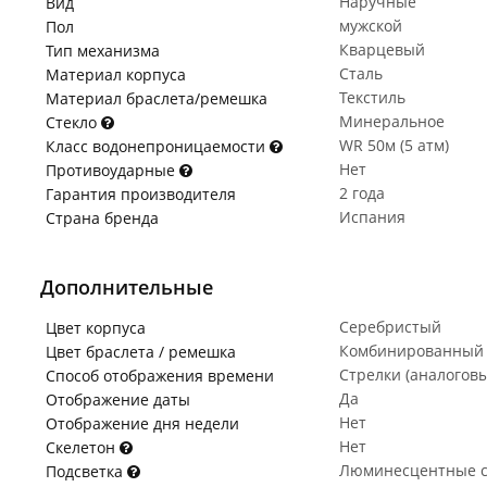
Наручные
Вид
мужской
Пол
Кварцевый
Тип механизма
Сталь
Материал корпуса
Текстиль
Материал браслета/ремешка
Минеральное
Стекло
WR 50м (5 атм)
Класс водонепроницаемости
Нет
Противоударные
2 года
Гарантия производителя
Испания
Страна бренда
Дополнительные
Серебристый
Цвет корпуса
Комбинированный
Цвет браслета / ремешка
Стрелки (аналогов
Способ отображения времени
Да
Отображение даты
Нет
Отображение дня недели
Нет
Скелетон
Люминесцентные с
Подсветка