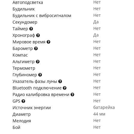
Нет
Автоподсветка
Нет
Будильник
Нет
Будильник с вибросигналом
Да
Секундомер
Нет
Таймер
Да
Хронограф
Нет
Мировое время
Нет
Барометр
Нет
Компас
Нет
Альтиметр
Нет
Термометр
Нет
Глубиномер
Нет
Указатель фазы луны
Нет
Bluetooth подключение
Нет
Радио калибровка времени
Нет
GPS
батарейка
Источник энергии
44 мм
Диаметр
Нет
Мелодия
Нет
Бой