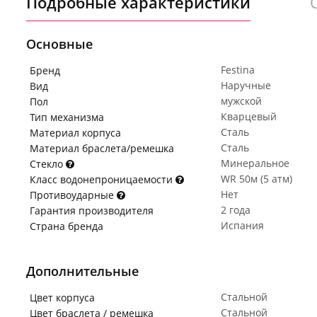
Подробные характеристики
Основные
Festina
Бренд
Наручные
Вид
мужской
Пол
Кварцевый
Тип механизма
Сталь
Материал корпуса
Сталь
Материал браслета/ремешка
Минеральное
Стекло
WR 50м (5 атм)
Класс водонепроницаемости
Нет
Противоударные
2 года
Гарантия производителя
Испания
Страна бренда
Дополнительные
Стальной
Цвет корпуса
Стальной
Цвет браслета / ремешка