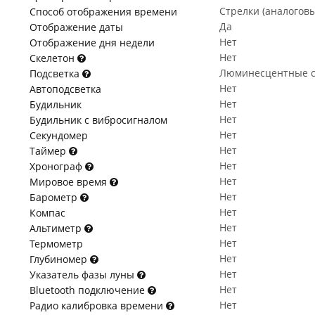
Стрелки (аналогов
Способ отображения времени
Да
Отображение даты
Нет
Отображение дня недели
Нет
Скелетон
Люминесцентные с
Подсветка
Нет
Автоподсветка
Нет
Будильник
Нет
Будильник с вибросигналом
Нет
Секундомер
Нет
Таймер
Нет
Хронограф
Нет
Мировое время
Нет
Барометр
Нет
Компас
Нет
Альтиметр
Нет
Термометр
Нет
Глубиномер
Нет
Указатель фазы луны
Нет
Bluetooth подключение
Нет
Радио калибровка времени