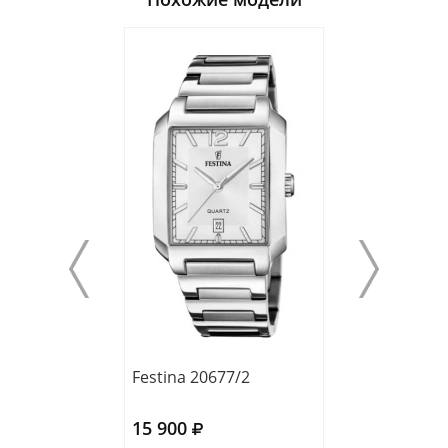
Festina 20677/2
Festina 20542/
15 900
15 900