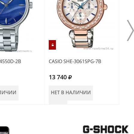
-4550D-2B
CASIO SHE-3061SPG-7B
CASI
13 740
10 
АЛИЧИИ
НЕТ В НАЛИЧИИ
НЕ