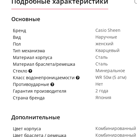
Подробные характеристики
Основные
Casio Sheen
Бренд
Наручные
Вид
женский
Пол
Кварцевый
Тип механизма
Сталь
Материал корпуса
Сталь
Материал браслета/ремешка
Минеральное
Стекло
WR 50м (5 атм)
Класс водонепроницаемости
Нет
Противоударные
2 года
Гарантия производителя
Япония
Страна бренда
Дополнительные
Комбинированный
Цвет корпуса
Комбинированный
Цвет браслета / ремешка