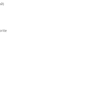
ый)
rite