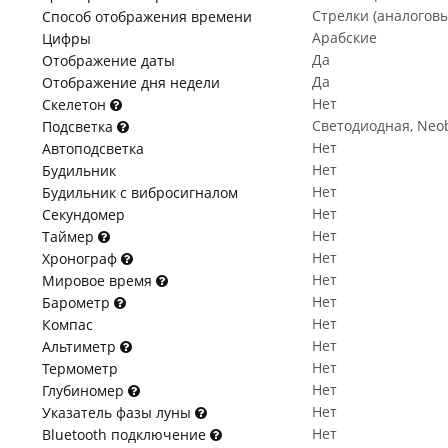
Стрелки (аналогов
Способ отображения времени
Арабские
Цифры
Да
Отображение даты
Да
Отображение дня недели
Нет
Скелетон
Светодиодная, Neob
Подсветка
Нет
Автоподсветка
Нет
Будильник
Нет
Будильник с вибросигналом
Нет
Секундомер
Нет
Таймер
Нет
Хронограф
Нет
Мировое время
Нет
Барометр
Нет
Компас
Нет
Альтиметр
Нет
Термометр
Нет
Глубиномер
Нет
Указатель фазы луны
Нет
Bluetooth подключение