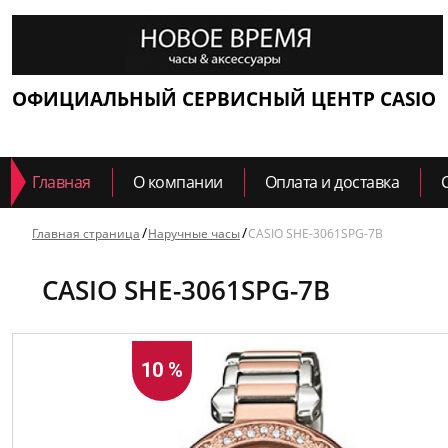
ОФИЦИАЛЬНЫЙ СЕРВИСНЫЙ ЦЕНТР CASIO
Главная
О компании
Оплата и доставка
Главная страница
Наручные часы
CASIO SHE-3061SPG-7B
CASIO SHE-3061SPG-7B
10 %