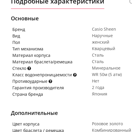
Подробные характеристики
Основные
Casio Sheen
Бренд
Наручные
Вид
женский
Пол
Кварцевый
Тип механизма
Сталь
Материал корпуса
Сталь
Материал браслета/ремешка
Минеральное
Стекло
WR 50м (5 атм)
Класс водонепроницаемости
Нет
Противоударные
2 года
Гарантия производителя
Япония
Страна бренда
Дополнительные
Розовое золото
Цвет корпуса
Комбинированный
Цвет браслета / ремешка