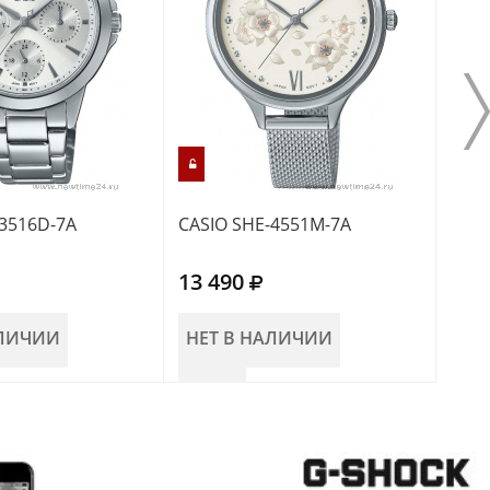
-3516D-7A
CASIO SHE-4551M-7A
CASI
13 490
13 
АЛИЧИИ
НЕТ В НАЛИЧИИ
НЕ