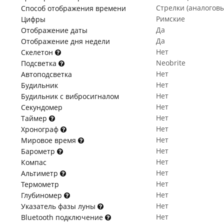
Стрелки (аналогов
Способ отображения времени
Римские
Цифры
Да
Отображение даты
Да
Отображение дня недели
Нет
Скелетон
Neobrite
Подсветка
Нет
Автоподсветка
Нет
Будильник
Нет
Будильник с вибросигналом
Нет
Секундомер
Нет
Таймер
Нет
Хронограф
Нет
Мировое время
Нет
Барометр
Нет
Компас
Нет
Альтиметр
Нет
Термометр
Нет
Глубиномер
Нет
Указатель фазы луны
Нет
Bluetooth подключение