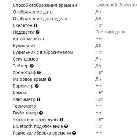
Цифровой (Электр
Способ отображения времени
Да
Отображение даты
Да
Отображение дня недели
Нет
Скелетон
Светодиодная
Подсветка
Нет
Автоподсветка
Да
Будильник
Нет
Будильник с вибросигналом
Да
Секундомер
Да
Таймер
Нет
Хронограф
Да
Мировое время
Нет
Барометр
Нет
Компас
Нет
Альтиметр
Нет
Термометр
Нет
Глубиномер
Нет
Указатель фазы луны
Нет
Bluetooth подключение
Нет
Радио калибровка времени