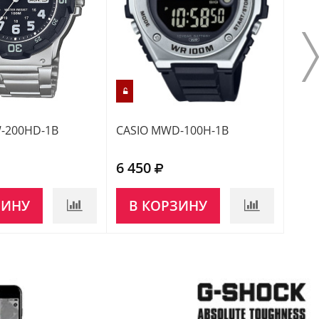
-200HD-1B
CASIO MWD-100H-1B
CAS
6 450
6 9
ЗИНУ
В КОРЗИНУ
НЕ