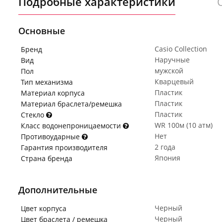
Подробные характеристики
Основные
Casio Collection
Бренд
Наручные
Вид
мужской
Пол
Кварцевый
Тип механизма
Пластик
Материал корпуса
Пластик
Материал браслета/ремешка
Пластик
Стекло
WR 100м (10 атм)
Класс водонепроницаемости
Нет
Противоударные
2 года
Гарантия производителя
Япония
Страна бренда
Дополнительные
Черный
Цвет корпуса
Черный
Цвет браслета / ремешка